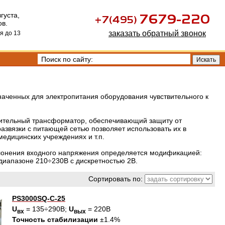
густа,
ов.
заказать обратный звонок
я до 13
аченных для электропитания оборудования чувствительного к
лительный трансформатор, обеспечивающий защиту от
азвязки с питающей сетью позволяет использовать их в
едицинских учреждениях и т.п.
тклонения входного напряжения определяется модификацией:
 диапазоне 210÷230В с дискретностью 2В.
Сортировать по:
PS3000SQ-C-25
U
= 135÷290В;
U
= 220В
вх
вых
Точность стабилизации
±1.4%