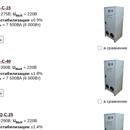
-C-15
÷275В;
U
= 220В
вых
 стабилизации
±0.9%
ь
= 7 500ВА (6 000Вт)
в сравнение
-C-40
÷300В;
U
= 220В
вых
 стабилизации
±1.8%
ь
= 7 500ВА (6 000Вт)
в сравнение
Q-C-25
÷290В;
U
= 220В
вых
 стабилизации
±1.4%