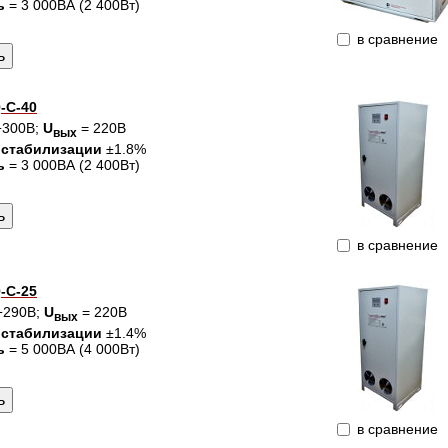
ь
= 3 000ВА (2 400Вт)
в сравнение
-C-40
÷300В;
U
= 220В
вых
 стабилизации
±1.8%
ь
= 3 000ВА (2 400Вт)
в сравнение
-C-25
÷290В;
U
= 220В
вых
 стабилизации
±1.4%
ь
= 5 000ВА (4 000Вт)
в сравнение