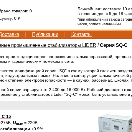
Ближайшая* доставка: 10 ав
брано товаров:
0
в течение дня с 9 до 18 час
 сумму:
0 ₽
*при оформлении заказа сегодн
часов, оплате наличными
Доставка
|
Публикации
|
Контакты
ные промышленные стабилизаторы LIDER
/
Серия SQ-C
заторов-кондиционеров напряжения с гальваноразвязкой, предназн
ным и гармоническим помехам в сети.
ляются модификацией серии "SQ" в схему которой включен разде
я, индустриальных помех. Наличие в конструкции гальванической р
ой степени электробезопасности — в саунах, бассейнах, школах, м
ной серии варьирует от 2 400 до 16 000 Вт. Рабочий диапазон о
ряжение у стабилизаторов Lider "SQ-C" может быть установлено в
-C-15
÷275В;
U
= 220В
вых
 стабилизации
±0.9%