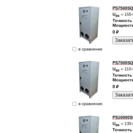
PS7500SQ
U
= 155
вх
Точность
Мощност
0 ₽
в сравнение
PS7500SQ
U
= 110
вх
Точность
Мощност
0 ₽
в сравнение
PS10000S
U
= 135
вх
Точность