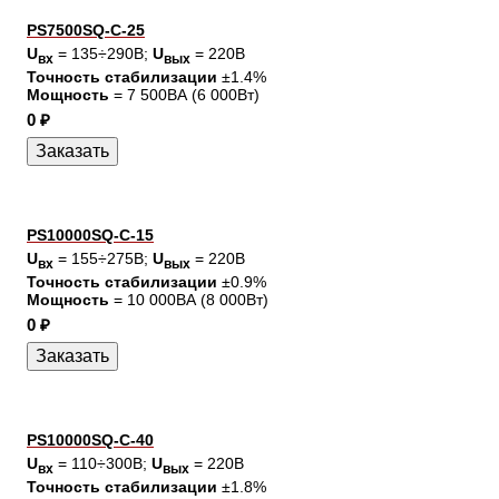
PS7500SQ-C-25
U
= 135÷290В;
U
= 220В
вх
вых
Точность стабилизации
±1.4%
Мощность
= 7 500ВА (6 000Вт)
0 ₽
PS10000SQ-C-15
U
= 155÷275В;
U
= 220В
вх
вых
Точность стабилизации
±0.9%
Мощность
= 10 000ВА (8 000Вт)
0 ₽
PS10000SQ-C-40
U
= 110÷300В;
U
= 220В
вх
вых
Точность стабилизации
±1.8%