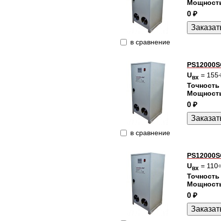
Мощност
0 ₽
в сравнение
PS12000S
U
= 155
вх
Точность
Мощност
0 ₽
в сравнение
PS12000S
U
= 110
вх
Точность
Мощност
0 ₽