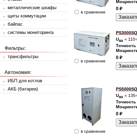
Мощност
металлические шкафы
0 ₽
в сравнение
щиты коммутации
байпас
системы мониторинга
PS3000SQ
U
= 110
вх
Точность
Фильтры:
Мощност
трансфильтры
0 ₽
в сравнение
Автономия:
ИБП для котлов
АКБ (батареи)
PS5000SQ
U
= 135
вх
Точность
Мощност
0 ₽
в сравнение