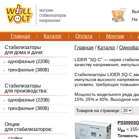
Вы
На
Главная
|
Каталог
|
Оплата
|
Монтаж
|
Стабилизаторы
Главная
/
Каталог
/
Однофаз
для дома и дачи:
LIDER "SQ-C" — серия стабили
однофазные (220В)
качеству напряжения, импульс
трехфазные (380В)
Стабилизаторы LIDER SQ-C яв
импульсов высокого напряжени
условиях, требующих повышенн
Стабилизаторы
для производства:
Мощность модельного ряда дан
15%, 25% и 40%. Выходное нап
однофазные (220В)
трехфазные (380В)
Товаров на странице:
PS3000SQ
Опции
для стабилизаторов:
U
= 155
вх
Точность
стойки