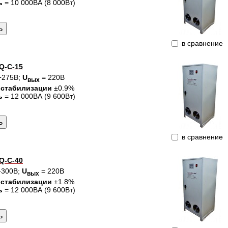
ь
= 10 000ВА (8 000Вт)
в сравнение
Q-C-15
÷275В;
U
= 220В
вых
 стабилизации
±0.9%
ь
= 12 000ВА (9 600Вт)
в сравнение
Q-C-40
÷300В;
U
= 220В
вых
 стабилизации
±1.8%
ь
= 12 000ВА (9 600Вт)