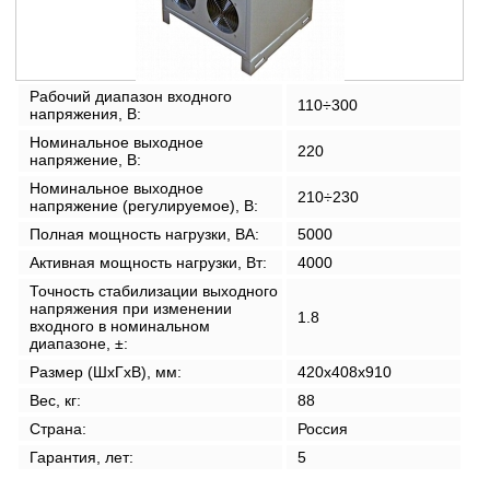
Рабочий диапазон входного
110÷300
напряжения, В:
Номинальное выходное
220
напряжение, В:
Номинальное выходное
210÷230
напряжение (регулируемое), В:
Полная мощность нагрузки, ВА:
5000
Активная мощность нагрузки, Вт:
4000
Точность стабилизации выходного
напряжения при изменении
1.8
входного в номинальном
диапазоне, ±:
Размер (ШxГxВ), мм:
420x408x910
Вес, кг:
88
Страна:
Россия
Гарантия, лет:
5