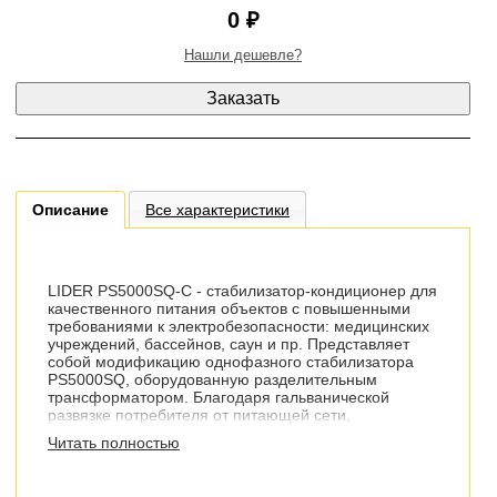
0 ₽
Нашли дешевле?
Описание
Все характеристики
LIDER PS5000SQ-C - стабилизатор-кондиционер для
качественного питания объектов с повышенными
требованиями к электробезопасности: медицинских
учреждений, бассейнов, саун и пр. Представляет
собой модификацию однофазного стабилизатора
PS5000SQ, оборудованную разделительным
трансформатором. Благодаря гальванической
развязке потребителя от питающей сети,
достигается высокий уровень энергобезопасности и
Читать полностью
защищенности от индустриальных помех в сети.
Точность стабилизации напряжения до ±0.9%.