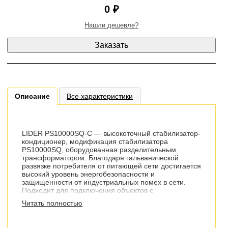
0 ₽
Нашли дешевле?
Описание
Все характеристики
LIDER PS10000SQ-C — высокоточный стабилизатор-
кондиционер, модификация стабилизатора
PS10000SQ, оборудованная разделительным
трансформатором. Благодаря гальванической
развязке потребителя от питающей сети достигается
высокий уровень энергобезопасности и
защищенности от индустриальных помех в сети.
Подходит для подключения объектов с
повышенными требованиями к
Читать полностью
электробезопасности: медицинских учреждений,
бассейнов, саун и пр.