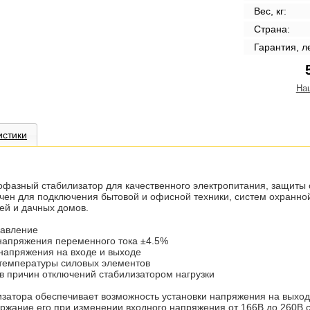
Вес, кг:
Страна:
Гарантия, л
На
истики
азный стабилизатор для качественного электропитания, защиты о
чен для подключения бытовой и офисной техники, систем охранно
ей и дачных домов.
равление
напряжения переменного тока ±4.5%
напряжения на входе и выходе
температуры силовых элементов
в причин отключений стабилизатором нагрузки
затора обеспечивает возможность установки напряжения на выход
ержание его при изменении входного напряжения от 166В до 260В 