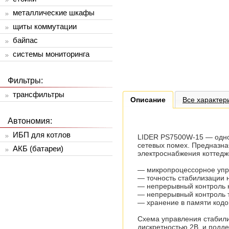
металлические шкафы
щиты коммутации
байпас
системы мониторинга
Фильтры:
трансфильтры
Описание
Все характер
Автономия:
ИБП для котлов
LIDER PS7500W-15 — одноф
сетевых помех. Предназна
АКБ (батареи)
электроснабжения коттедж
— микропроцессорное уп
— точность стабилизации 
— непрерывный контроль 
— непрерывный контроль 
— хранение в памяти кодо
Схема управления стабили
дискретностью 2В, и подд