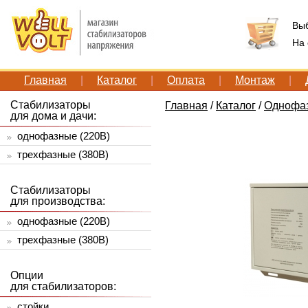
Вы
На
Главная
|
Каталог
|
Оплата
|
Монтаж
|
Стабилизаторы
Главная
/
Каталог
/
Однофаз
для дома и дачи:
однофазные (220В)
трехфазные (380В)
Стабилизаторы
для производства:
однофазные (220В)
трехфазные (380В)
Опции
для стабилизаторов:
стойки