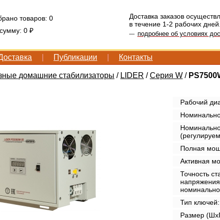
Доставка заказов осуществ
брано товаров:
0
в течение 1-2 рабочих дней
 сумму:
0 ₽
подробнее об условиях дос
—
Доставка
|
Публикации
|
Контакты
ные домашние стабилизаторы
/
LIDER
/
Серия W
/
PS7500
Рабочий диа
Номинально
Номинально
(регулируем
Полная мощн
Активная мо
Точность ст
напряжения
номинально
Тип ключей:
Размер (ШxГ