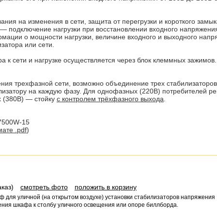
ания на изменения в сети, защита от перегрузки и короткого замы
 — подключение нагрузки при восстановлении входного напряжен
мации о мощности нагрузки, величине входного и выходного напр
затора или сети.
а к сети и нагрузке осуществляется через блок клеммных зажимов
ния трехфазной сети, возможно объединение трех стабилизаторо
лизатору на каждую фазу. Для однофазных (220В) потребителей р
х (380В) — стойку
с контролем трёхфазного выхода
.
7500W-15
ате .pdf
)
аказ)
смотреть фото
положить в корзину
ф для уличной (на открытом воздухе) установки стабилизаторов напряжения 
ния шкафа к столбу уличного освещения или опоре биллборда.