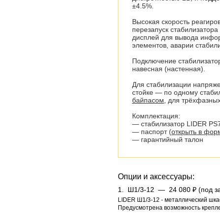
±4.5%.
Высокая скорость реагиров
перезапуск стабилизатора
дисплей для вывода инфор
элементов, аварии стабили
Подключение стабилизатор
навесная (настенная).
Для стабилизации напряже
стойке — по одному стаби
байпасом
, для трёхфазны
Комплектация:
— стабилизатор LIDER PS
— паспорт (
открыть в форм
— гарантийный талон
Опции и аксессуары:
1.
Ш1/3-12 —
24 080 ₽ (под з
LIDER Ш1/3-12 - металлический шка
Предусмотрена возможность крепле