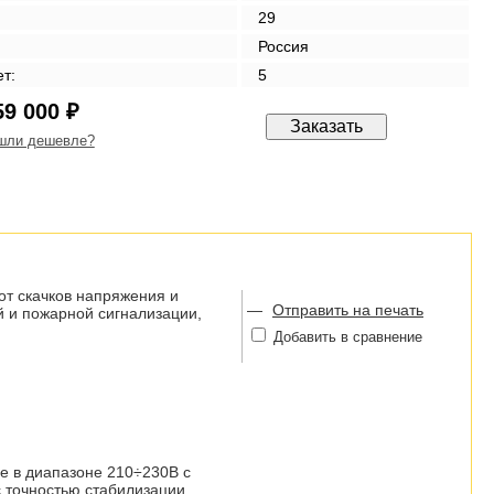
29
Россия
ет:
5
59 000 ₽
шли дешевле?
т скачков напряжения и
—
Отправить на печать
й и пожарной сигнализации,
Добавить в сравнение
е в диапазоне 210÷230В с
с точностью стабилизации