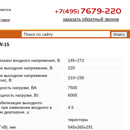
ляется
.
заказать обратный звонок
тавки
W-15
пазон входного напряжения, В:
145÷272
е выходное напряжение, В:
220
е выходное напряжение
210÷230
ое), В:
ость нагрузки, ВА:
7500
щность нагрузки, Вт:
6000
абилизации выходного
 при изменении входного в
4.5
м диапазоне, ±:
тиристоры
xВ), мм:
545x265x291