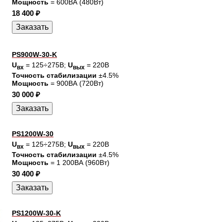
Мощность
= 600ВА (480Вт)
18 400 ₽
PS900W-30-K
U
= 125÷275В;
U
= 220В
вх
вых
Точность стабилизации
±4.5%
Мощность
= 900ВА (720Вт)
30 000 ₽
PS1200W-30
U
= 125÷275В;
U
= 220В
вх
вых
Точность стабилизации
±4.5%
Мощность
= 1 200ВА (960Вт)
30 400 ₽
PS1200W-30-K