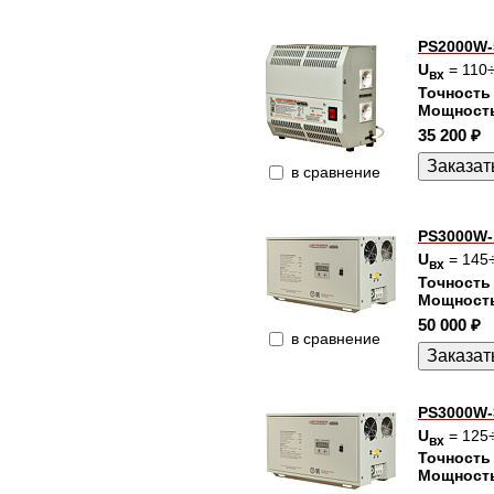
PS2000W-
U
= 110
вх
Точность
Мощност
35 200 ₽
в сравнение
PS3000W-
U
= 145
вх
Точность
Мощност
50 000 ₽
в сравнение
PS3000W-
U
= 125
вх
Точность
Мощност