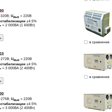
50
÷320В;
U
= 220В
вых
 стабилизации
±4.5%
ь
= 2 000ВА (1 600Вт)
в сравнение
15
÷272В;
U
= 220В
вых
 стабилизации
±4.5%
ь
= 3 000ВА (2 400Вт)
в сравнение
30
÷275В;
U
= 220В
вых
 стабилизации
±4.5%
ь
= 3 000ВА (2 400Вт)