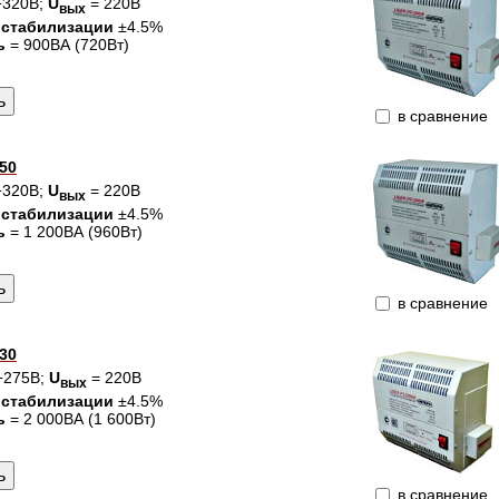
÷320В;
U
= 220В
вых
 стабилизации
±4.5%
ь
= 900ВА (720Вт)
в сравнение
50
÷320В;
U
= 220В
вых
 стабилизации
±4.5%
ь
= 1 200ВА (960Вт)
в сравнение
30
÷275В;
U
= 220В
вых
 стабилизации
±4.5%
ь
= 2 000ВА (1 600Вт)
в сравнение