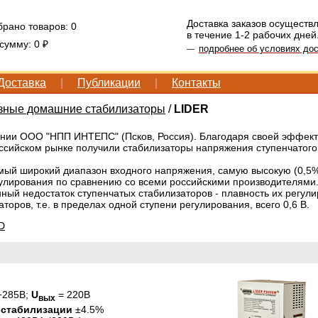
Доставка заказов осуществ
брано товаров:
0
в течение 1-2 рабочих дней
 сумму:
0 ₽
подробнее об условиях дос
—
Доставка
|
Публикации
|
Контакты
ные домашние стабилизаторы
/
LIDER
ании ООО "НПП ИНТЕПС" (Псков, Россия). Благодаря своей эффек
ссийском рынке получили стабилизаторы напряжения ступенчатого 
мый широкий диапазон входного напряжения, самую высокую (0,5%
гулирования по сравнению со всеми российскими производителям
нный недостаток ступенчатых стабилизаторов - плавность их регул
оров, т.е. в пределах одной ступени регулирования, всего 0,6 В.
D
÷285В;
U
= 220В
вых
 стабилизации
±4.5%