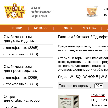
Вы
На
Главная
|
Каталог
|
Оплата
|
Монтаж
|
Стабилизаторы
Главная
/
Каталог
/
Однофаз
для дома и дачи:
Продукция производства комп
однофазные (220В)
наибольшую известность на ро
трехфазные (380В)
Стабилизаторы Lider имеют са
быстродействия и скорость ре
позволили устранить единстве
Стабилизаторы
электромеханических стабилизат
для производства:
W
|
SQ
|
W-HOME
|
W-S
Серии:
однофазные (220В)
трехфазные (380В)
Товаров на странице:
PS400W
Опции
U
= 128
для стабилизаторов:
вх
Точность
стойки