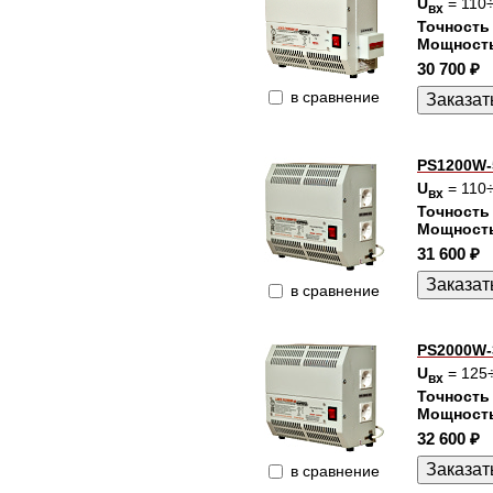
U
= 110
вх
Точность
Мощност
30 700 ₽
в сравнение
PS1200W-
U
= 110
вх
Точность
Мощност
31 600 ₽
в сравнение
PS2000W-
U
= 125
вх
Точность
Мощност
32 600 ₽
в сравнение