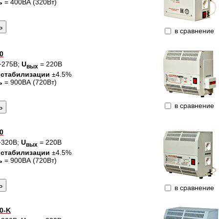
ь
= 400ВА (320Вт)
в сравнение
0
÷275В;
U
= 220В
вых
 стабилизации
±4.5%
ь
= 900ВА (720Вт)
в сравнение
0
÷320В;
U
= 220В
вых
 стабилизации
±4.5%
ь
= 900ВА (720Вт)
в сравнение
0-K