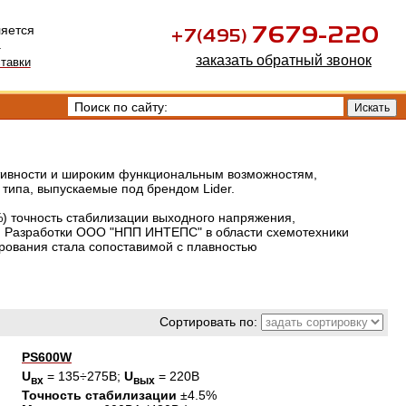
ляется
.
заказать обратный звонок
тавки
тивности и широким функциональным возможностям,
типа, выпускаемые под брендом Lider.
) точность стабилизации выходного напряжения,
и. Разработки ООО "НПП ИНТЕПС" в области схемотехники
ирования стала сопоставимой с плавностью
Сортировать по:
PS600W
U
= 135÷275В;
U
= 220В
вх
вых
Точность стабилизации
±4.5%