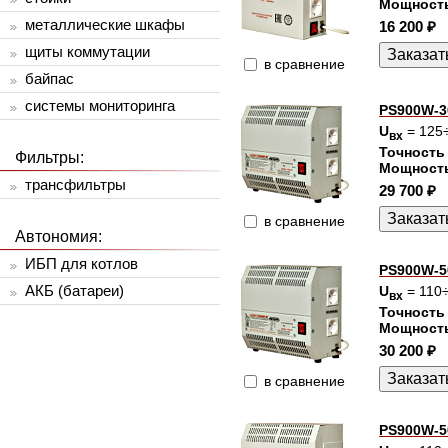
Мощност
металлические шкафы
16 200 ₽
щиты коммутации
в сравнение
байпас
системы мониторинга
PS900W-3
U
= 125
вх
Точность
Фильтры:
Мощност
трансфильтры
29 700 ₽
в сравнение
Автономия:
ИБП для котлов
PS900W-5
АКБ (батареи)
U
= 110
вх
Точность
Мощност
30 200 ₽
в сравнение
PS900W-5