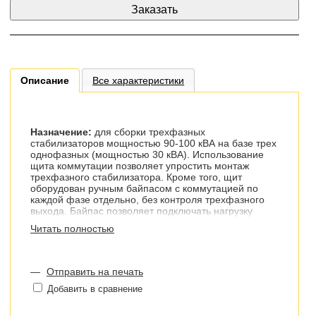
Описание
Все характеристики
Назначение:
для сборки трехфазных
стабилизаторов мощностью 90-100 кВА на базе трех
однофазных (мощностью 30 кВА). Использование
щита коммутации позволяет упростить монтаж
трехфазного стабилизатора. Кроме того, щит
оборудован ручным байпасом с коммутацией по
каждой фазе отдельно, без контроля трехфазного
выхода. Байпас позволяет подключать нагрузку
напрямую в обход блока (1-фазного стабилизатора),
Читать полностью
что удобно при эксплуатации. Например, если один
из блоков выйдет из строя - пропадет напряжение
только по одной фазе, но по двум остальным -
останется. Останется только включить байпас и
—
Отправить на печать
снять неисправный блок для последующего ремонта
Добавить в сравнение
или замены. Без байпаса придется вызывать
электрика, обесточивать, перекидывать провода.