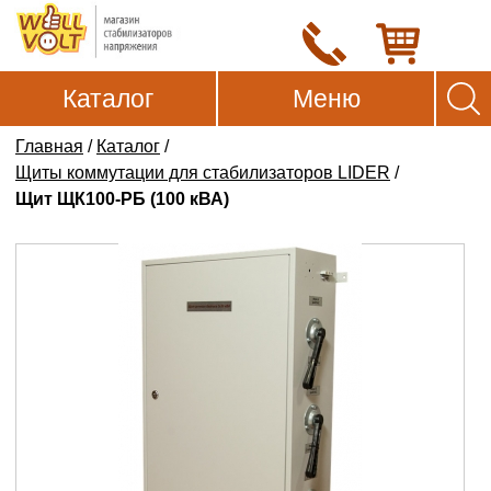
Каталог
Меню
Главная
/
Каталог
/
Щиты коммутации для стабилизаторов LIDER
/
Щит ЩК100-РБ (100 кВА)