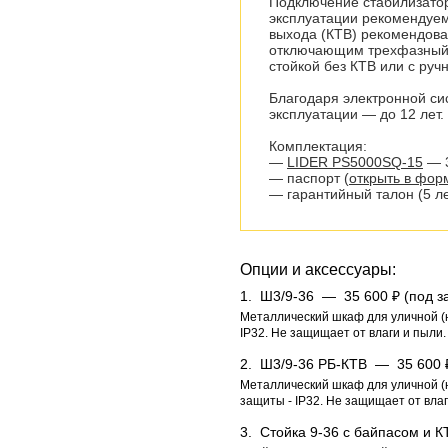
Подключение стабилизатор
эксплуатации рекомендуем
выхода (КТВ) рекомендова
отключающим трехфазный в
стойкой без КТВ или с ру
Благодаря электронной си
эксплуатации — до 12 лет.
Комплектация:
—
LIDER PS5000SQ-15
— 3
— паспорт (
открыть в форм
— гарантийный талон (5 ле
Опции и аксессуары:
1.
Ш3/9-36 —
35 600 ₽ (под з
Металлический шкаф для уличной (н
IP32. Не защищает от влаги и пыли.
2.
Ш3/9-36 РБ-КТВ —
35 600 
Металлический шкаф для уличной (н
защиты - IP32. Не защищает от влаг
3.
Стойка 9-36 c байпаcом и