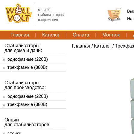
Вы
На
Главная
|
Каталог
|
Оплата
|
Монтаж
|
Стабилизаторы
Главная
/
Каталог
/
Трехфаз
для дома и дачи:
однофазные (220В)
трехфазные (380В)
Стабилизаторы
для производства:
однофазные (220В)
трехфазные (380В)
Опции
для стабилизаторов:
стойки