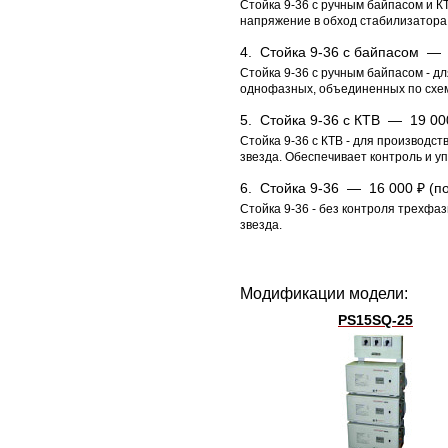
Стойка 9-36 с ручным байпасом и К
напряжение в обход стабилизатора
4.
Стойка 9-36 c байпаcом 
Стойка 9-36 с ручным байпасом - д
однофазных, объединенных по схем
5.
Стойка 9-36 с КТВ —
19 00
Стойка 9-36 с КТВ - для производс
звезда. Обеспечивает контроль и 
6.
Стойка 9-36 —
16 000 ₽ (п
Стойка 9-36 - без контроля трехфа
звезда.
Модификации модели:
PS15SQ-25