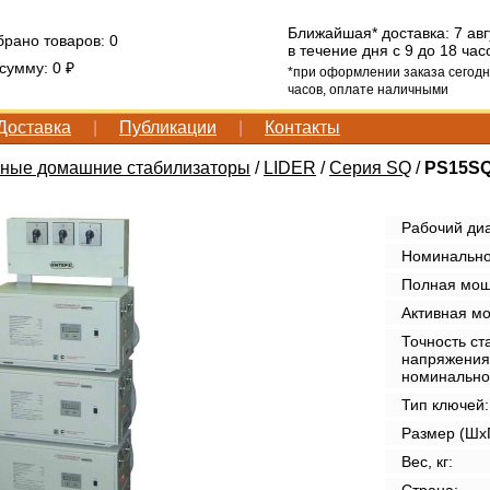
Ближайшая* доставка: 7 авг
брано товаров:
0
в течение дня с 9 до 18 час
 сумму:
0 ₽
*при оформлении заказа сегодн
часов, оплате наличными
Доставка
|
Публикации
|
Контакты
ные домашние стабилизаторы
/
LIDER
/
Серия SQ
/
PS15SQ
Рабочий диа
Номинально
Полная мощн
Активная мо
Точность ст
напряжения
номинально
Тип ключей:
Размер (ШxГ
Вес, кг: