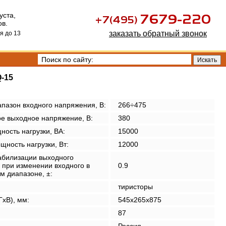
уста,
ов.
заказать обратный звонок
я до 13
-15
пазон входного напряжения, В:
266÷475
е выходное напряжение, В:
380
ость нагрузки, ВА:
15000
щность нагрузки, Вт:
12000
абилизации выходного
 при изменении входного в
0.9
м диапазоне, ±:
тиристоры
xВ), мм:
545x265x875
87