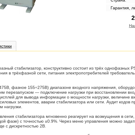
Страна:
Гарантия, л
2
На
истики
зный стабилизатор, конструктивно состоит из трёх однофазных 
ния в трёхфазной сети, питания электропотребителей требователь
475В, фазное 155÷275В) диапазоне входного напряжения, оборудов
им перезапуском — подключение нагрузки при восстановлении вхо
сплей для вывода информации о мощности нагрузки, величине вх
силовых элементов, аварии стабилизатора или сети. Аудит кодов п
м нагрузки.
вления стабилизатора мгновенно реагирует на возмущения в сети
дой фазе) с точностью ±0.9%. Через меню управления можно задать
де с дискретностью 2В.