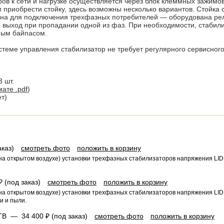
ов к сети и нагрузке осуществляется через блок клеммных зажимов
 приобрести стойку, здесь возможны несколько вариантов. Стойка 
на для подключения трехфазных потребителей — оборудована рел
ыход при пропадании одной из фаз. При необходимости, стабили
чным байпасом.
стеме управления стабилизатор не требует регулярного сервисног
 шт.
ате .pdf
)
т)
аказ)
смотреть фото
положить в корзину
а открытом воздухе) установки трехфазных стабилизаторов напряжения LIDE
₽ (под заказ)
смотреть фото
положить в корзину
а открытом воздухе) установки трехфазных стабилизаторов напряжения LIDE
и и пыли.
 КТВ —
34 400 ₽ (под заказ)
смотреть фото
положить в корзину