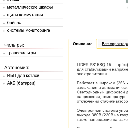
металлические шкафы
щиты коммутации
байпас
системы мониторинга
Описание
Все характер
Фильтры:
трансфильтры
LIDER PS15SQ-15 — трёхфа
Автономия:
для стабилизации напряже
электропитания.
ИБП для котлов
Работает в широком (266÷
АКБ (батареи)
замыкания и автоматическ
Светодиодный цифровой ди
напряжения, температуре 
отключений стабилизаторо
Электронная система упра
выходе 380В (220В на каж
также напряжение на выхо