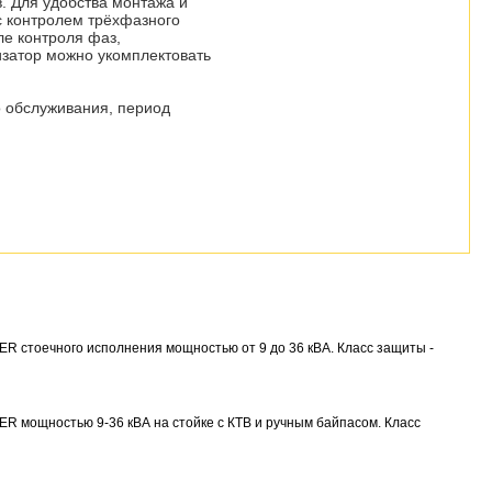
. Для удобства монтажа и
с контролем трёхфазного
е контроля фаз,
затор можно укомплектовать
о обслуживания, период
R стоечного исполнения мощностью от 9 до 36 кВА. Класс защиты -
R мощностью 9-36 кВА на стойке с КТВ и ручным байпасом. Класс