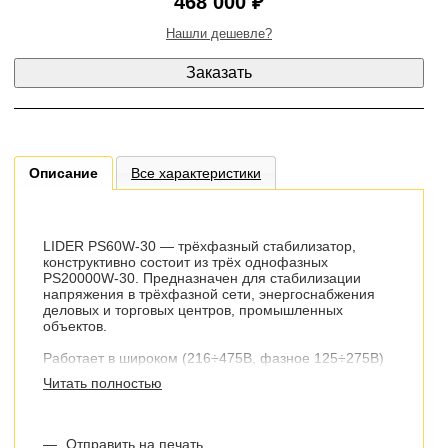
468 000 ₽
Нашли дешевле?
Описание
Все характеристики
LIDER PS60W-30 — трёхфазный стабилизатор,
конструктивно состоит из трёх однофазных
PS20000W-30. Предназначен для стабилизации
напряжения в трёхфазной сети, энергоснабжения
деловых и торговых центров, промышленных
объектов.
Работает в широком (216÷475В, фазное 125÷275В)
диапазоне входного напряжения, мгновенно
Читать полностью
реагирует на изменения сети, оборудован защитой
от короткого замыкания и автоматическим
перезапуском — подключение нагрузки при
восстановлении входного напряжения.
—
Отправить на печать