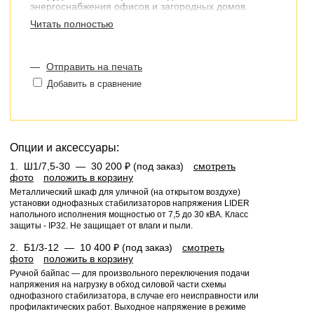
энергоснабжения офисов и загородных домов.
Читать полностью
— микропроцессорное управление
— исключительно высокая точность стабилизации
напряжения переменного тока
— непрерывный контроль напряжения на входе и
—
Отправить на печать
выходе
Добавить в сравнение
— хранение в памяти кодов причин отключений
стабилизатором нагрузки
— цифровая индикация режимов работы
— автоматический байпас
Схема управления стабилизатора обеспечивает
Опции и аксессуары:
возможность установки напряжения на выходе в
диапазоне 210÷230В с дискретностью 2В, и
1.
Ш1/7,5-30 —
30 200 ₽ (под заказ)
смотреть
поддержание его при изменении входного
фото
положить в корзину
напряжения от 160В до 280В с точностью
Металлический шкаф для уличной (на открытом воздухе)
стабилизации ±1.4%.
установки однофазных стабилизаторов напряжения LIDER
напольного исполнения мощностью от 7,5 до 30 кВА. Класс
Высокая скорость реагирования на изменения в
защиты - IP32. Не защищает от влаги и пыли.
сети, защита от перегрузки и короткого замыкания,
автоматический перезапуск стабилизатора —
2.
Б1/3-12 —
10 400 ₽ (под заказ)
смотреть
подключение нагрузки при восстановлении входного
фото
положить в корзину
напряжения. Светодиодный цифровой дисплей для
Ручной байпас — для произвольного переключения подачи
вывода информации о мощности нагрузки, величине
напряжения на нагрузку в обход силовой части схемы
входного и выходного напряжения, температуре
однофазного стабилизатора, в случае его неисправности или
силовых элементов, аварии стабилизатора или сети.
профилактических работ. Выходное напряжение в режиме