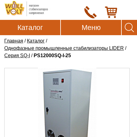
Каталог
Меню
Главная
/
Каталог
/
Однофазные промышленные стабилизаторы LIDER
/
Серия SQ-I
/
PS12000SQ-I-25